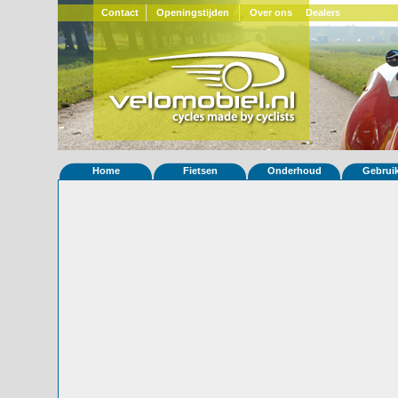
Contact
Openingstijden
Over ons
Dealers
Home
Fietsen
Onderhoud
Gebrui
Home
»
Statistieken
Eigenschappen van fiets Strada 55
Foto's
© 2000-2026
Velomobiel.nl
Variant
Afleverdatum
08-12-2010
RAL
Eigenaar
Luc Arits
(BE)
Gewisseld
0 keer van eigenaar
Bijzonderheden