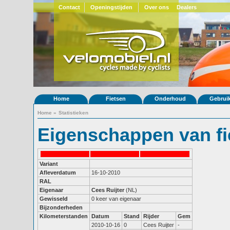
Contact
Openingstijden
Over ons
Dealers
Home
Fietsen
Onderhoud
Gebrui
Home
»
Statistieken
Eigenschappen van fi
Variant
Afleverdatum
16-10-2010
RAL
Eigenaar
Cees Ruijter
(NL)
Gewisseld
0 keer van eigenaar
Bijzonderheden
Kilometerstanden
Datum
Stand
Rijder
Gem
2010-10-16
0
Cees Ruijter
-