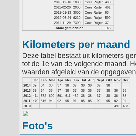
2010-12-16
1000
Cees Ruijter
498
2011-02-20
2000
Cees Ruijter
461
2012-01-13
3000
Cees Ruijter
93
2012-06-24
6210
Cees Ruijter
599
2014-11-29
7300
Cees Ruijter
37
Totaal gemiddelde:
148
Kilometers per maand
Deze tabel bestaat uit kilometers g
tot de 1e van de volgende maand. He
waarden afgeleid van de opgegeven
Jan
Feb
Maa
Apr
Mei
Jun
Jul
Aug
Sept
Okt
Nov
Dec
2014
39
34
38
37
38
37
38
38
37
38
2013
39
34
38
37
38
37
38
38
37
38
36
38
2012
411
572
609
591
611
462
38
38
37
38
36
38
2011
470
316
94
92
95
91
95
95
92
95
92
94
2010
491
488
Foto's