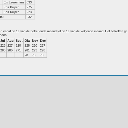
Els Laeremans
633
Kris Kuiper
275
Kris Kuiper
223
de:
232
den vanaf de 1e van de betreffende maand tot de 1e van de volgende maand. Het betreffen g
anden.
Jul
Aug
Sept
Okt
Nov
Dec
228
227
220
228
220
227
280
280
271
281
223
228
78
76
78