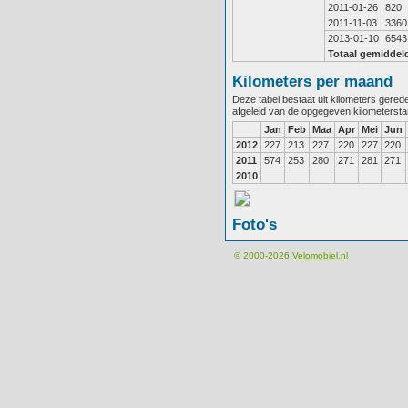
2011-01-26
820
2011-11-03
3360
2013-01-10
6543
Totaal gemiddel
Kilometers per maand
Deze tabel bestaat uit kilometers gere
afgeleid van de opgegeven kilometerst
Jan
Feb
Maa
Apr
Mei
Jun
2012
227
213
227
220
227
220
2011
574
253
280
271
281
271
2010
Foto's
© 2000-2026
Velomobiel.nl