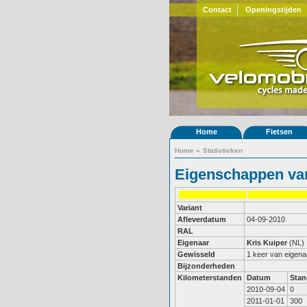
Contact
Openingstijden
Home
Fietsen
Home
»
Statistieken
Eigenschappen van
Variant
Afleverdatum
04-09-2010
RAL
Eigenaar
Kris Kuiper
(NL)
Gewisseld
1 keer van eigena
Bijzonderheden
Kilometerstanden
Datum
Stan
2010-09-04
0
2011-01-01
300