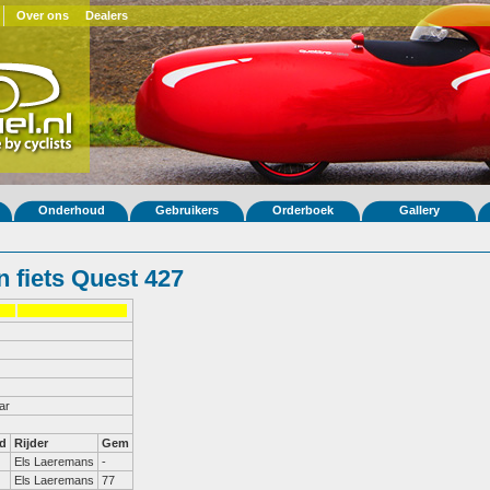
Over ons
Dealers
Onderhoud
Gebruikers
Orderboek
Gallery
 fiets Quest 427
ar
d
Rijder
Gem
Els Laeremans
-
Els Laeremans
77