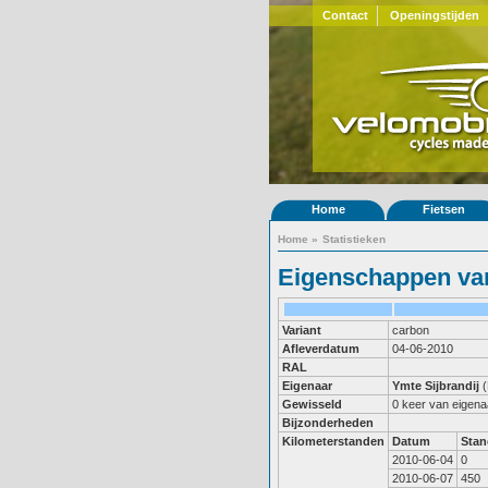
Contact
Openingstijden
Home
Fietsen
Home
»
Statistieken
Eigenschappen van
Variant
carbon
Afleverdatum
04-06-2010
RAL
Eigenaar
Ymte Sijbrandij
(
Gewisseld
0 keer van eigena
Bijzonderheden
Kilometerstanden
Datum
Stan
2010-06-04
0
2010-06-07
450