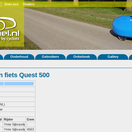
Over ons
Dealers
Onderhoud
Gebruikers
Orderboek
Gallery
 fiets Quest 500
NL)
ar
d
Rijder
Gem
Ymte Sijbrandij
-
Ymte Sijbrandij
4563