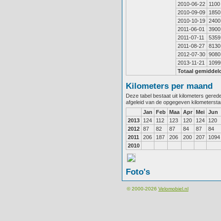
2010-06-22
1100
2010-09-09
1850
2010-10-19
2400
2011-06-01
3900
2011-07-11
5359
2011-08-27
8130
2012-07-30
9080
2013-11-21
1099
Totaal gemiddel
Kilometers per maand
Deze tabel bestaat uit kilometers gere
afgeleid van de opgegeven kilometerst
Jan
Feb
Maa
Apr
Mei
Jun
2013
124
112
123
120
124
120
2012
87
82
87
84
87
84
2011
206
187
206
200
207
1094
2010
Foto's
© 2000-2026
Velomobiel.nl