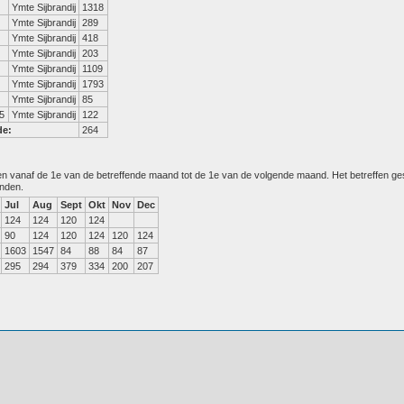
Ymte Sijbrandij
1318
Ymte Sijbrandij
289
Ymte Sijbrandij
418
Ymte Sijbrandij
203
Ymte Sijbrandij
1109
Ymte Sijbrandij
1793
Ymte Sijbrandij
85
5
Ymte Sijbrandij
122
de:
264
den vanaf de 1e van de betreffende maand tot de 1e van de volgende maand. Het betreffen g
anden.
Jul
Aug
Sept
Okt
Nov
Dec
124
124
120
124
90
124
120
124
120
124
1603
1547
84
88
84
87
295
294
379
334
200
207