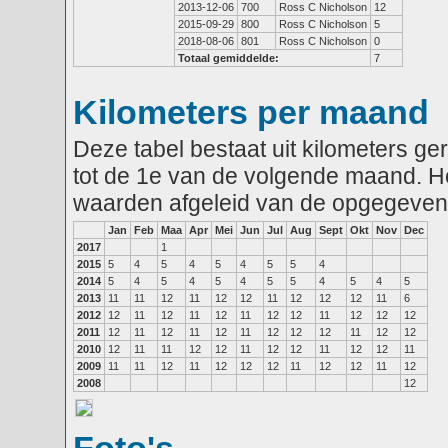
2013-12-06
700
Ross C Nicholson
12
2015-09-29
800
Ross C Nicholson
5
2018-08-06
801
Ross C Nicholson
0
Totaal gemiddelde:
7
Kilometers per maand
Deze tabel bestaat uit kilometers g
tot de 1e van de volgende maand. He
waarden afgeleid van de opgegeven
Jan
Feb
Maa
Apr
Mei
Jun
Jul
Aug
Sept
Okt
Nov
Dec
2017
1
2015
5
4
5
4
5
4
5
5
4
2014
5
4
5
4
5
4
5
5
4
5
4
5
2013
11
11
12
11
12
12
11
12
12
12
11
6
2012
12
11
12
11
12
11
12
12
11
12
12
12
2011
12
11
12
11
12
11
12
12
12
11
12
12
2010
12
11
11
12
12
11
12
12
11
12
12
11
2009
11
11
12
11
12
12
12
11
12
12
11
12
2008
12