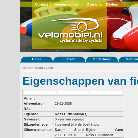
Contact
Openingstijden
Over ons
Dealers
Home
Fietsen
Onderhoud
Gebrui
Home
»
Statistieken
Eigenschappen van fi
Variant
Afleverdatum
29-11-2008
RAL
Eigenaar
Ross C Nicholson
()
Gewisseld
0 keer van eigenaar
Bijzonderheden
Ingevoerd bij orderboek import
Kilometerstanden
Datum
Stand
Rijder
Gem
2008-11-29
0
Ross C Nicholson
-