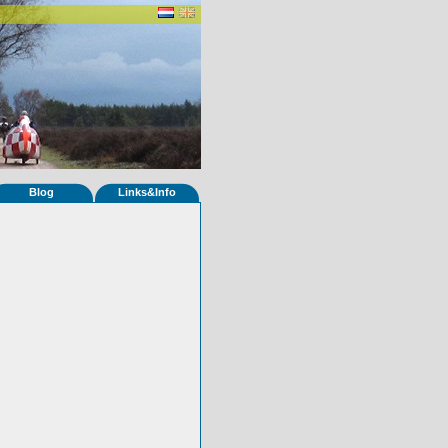
Blog
Links&Info