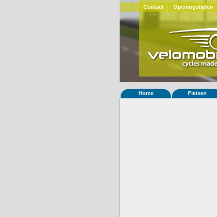
Contact
Openingstijden
Home
Fietsen
Home
»
Statistieken
Eigenschappen van
Foto's
© 2000-2026
Velomobiel.nl
Variant
Carbon
Afleverdatum
05-09-2023
RAL
Eigenaar
Jonathan Turner
Gewisseld
0 keer van eigena
Bijzonderheden