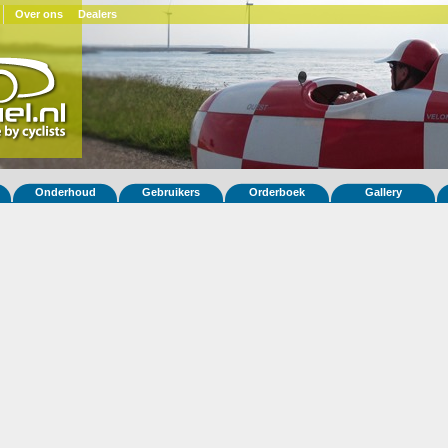
Over ons
Dealers
Onderhoud
Gebruikers
Orderboek
Gallery
 fiets Snoek 55
(AU)
ar