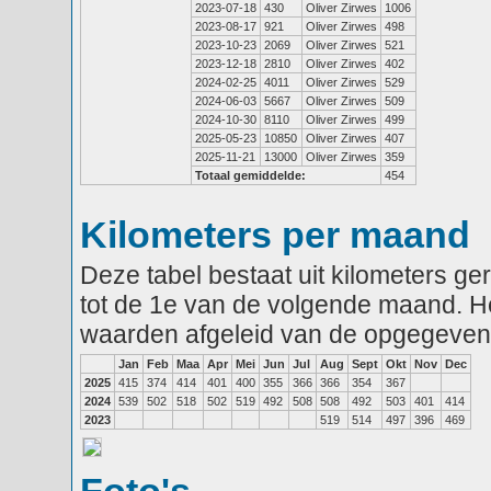
2023-07-18
430
Oliver Zirwes
1006
2023-08-17
921
Oliver Zirwes
498
2023-10-23
2069
Oliver Zirwes
521
2023-12-18
2810
Oliver Zirwes
402
2024-02-25
4011
Oliver Zirwes
529
2024-06-03
5667
Oliver Zirwes
509
2024-10-30
8110
Oliver Zirwes
499
2025-05-23
10850
Oliver Zirwes
407
2025-11-21
13000
Oliver Zirwes
359
Totaal gemiddelde:
454
Kilometers per maand
Deze tabel bestaat uit kilometers g
tot de 1e van de volgende maand. He
waarden afgeleid van de opgegeven
Jan
Feb
Maa
Apr
Mei
Jun
Jul
Aug
Sept
Okt
Nov
Dec
2025
415
374
414
401
400
355
366
366
354
367
2024
539
502
518
502
519
492
508
508
492
503
401
414
2023
519
514
497
396
469