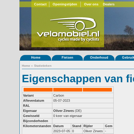
Contact
Openingstijden
Over ons
Dealers
Home
Fietsen
Onderhoud
Gebrui
Home
»
Statistieken
Eigenschappen van fi
Variant
Carbon
Afleverdatum
05-07-2023
RAL
Eigenaar
Oliver Zirwes
(DE)
Gewisseld
0 keer van eigenaar
Bijzonderheden
Kilometerstanden
Datum
Stand
Rijder
Gem
2023-07-05
0
Oliver Zirwes
-