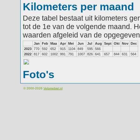
Kilometers per maand
Deze tabel bestaat uit kilometers g
tot de 1e van de volgende maand. He
waarden afgeleid van de opgegeven
Jan
Feb
Maa
Apr
Mei
Jun
Jul
Aug
Sept
Okt
Nov
Dec
2023
770
592
652
915
1104
849
595
566
2022
817
602
1002
991
791
1007
826
641
657
844
631
564
Foto's
© 2000-2026
Velomobiel.nl