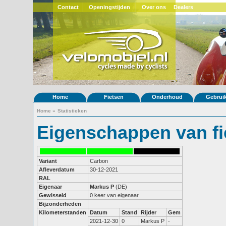
Contact
Openingstijden
Over ons
Dealers
Home
Fietsen
Onderhoud
Gebrui
Home
»
Statistieken
Eigenschappen van fi
Variant
Carbon
Afleverdatum
30-12-2021
RAL
Eigenaar
Markus P
(DE)
Gewisseld
0 keer van eigenaar
Bijzonderheden
Kilometerstanden
Datum
Stand
Rijder
Gem
2021-12-30
0
Markus P
-