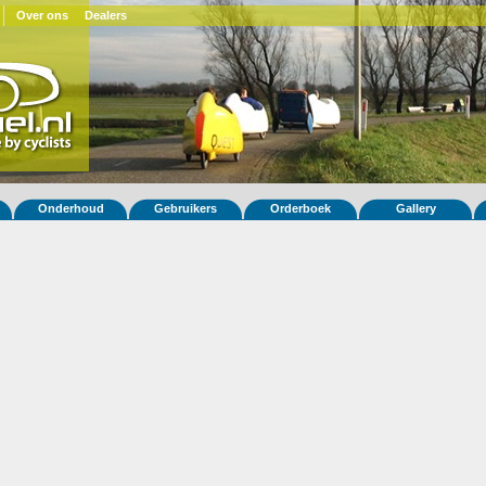
Over ons
Dealers
Onderhoud
Gebruikers
Orderboek
Gallery
 fiets Quatrevelo 171
E)
ar