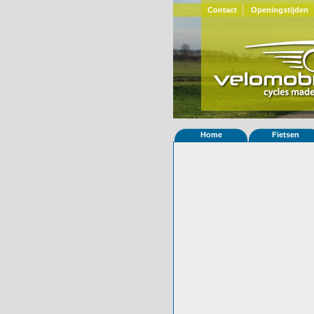
Contact
Openingstijden
Home
Fietsen
Home
»
Statistieken
Eigenschappen van
Foto's
© 2000-2026
Velomobiel.nl
Variant
Carbon
Afleverdatum
11-12-2019
RAL
Eigenaar
Michael Speck
(D
Gewisseld
0 keer van eigena
Bijzonderheden