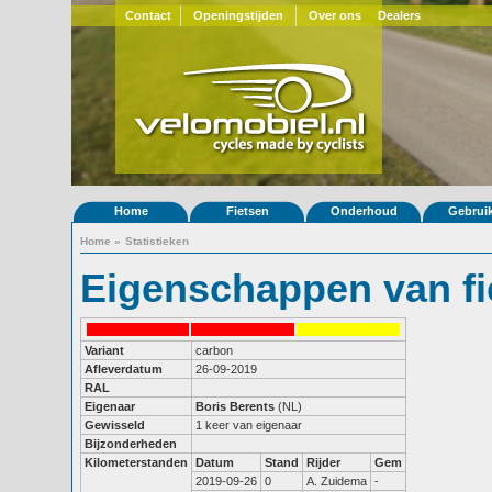
Contact
Openingstijden
Over ons
Dealers
Home
Fietsen
Onderhoud
Gebrui
Home
»
Statistieken
Eigenschappen van fi
Variant
carbon
Afleverdatum
26-09-2019
RAL
Eigenaar
Boris Berents
(NL)
Gewisseld
1 keer van eigenaar
Bijzonderheden
Kilometerstanden
Datum
Stand
Rijder
Gem
2019-09-26
0
A. Zuidema
-