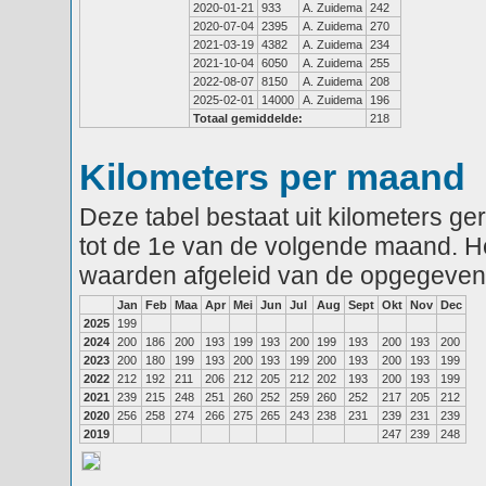
2020-01-21
933
A. Zuidema
242
2020-07-04
2395
A. Zuidema
270
2021-03-19
4382
A. Zuidema
234
2021-10-04
6050
A. Zuidema
255
2022-08-07
8150
A. Zuidema
208
2025-02-01
14000
A. Zuidema
196
Totaal gemiddelde:
218
Kilometers per maand
Deze tabel bestaat uit kilometers g
tot de 1e van de volgende maand. He
waarden afgeleid van de opgegeven
Jan
Feb
Maa
Apr
Mei
Jun
Jul
Aug
Sept
Okt
Nov
Dec
2025
199
2024
200
186
200
193
199
193
200
199
193
200
193
200
2023
200
180
199
193
200
193
199
200
193
200
193
199
2022
212
192
211
206
212
205
212
202
193
200
193
199
2021
239
215
248
251
260
252
259
260
252
217
205
212
2020
256
258
274
266
275
265
243
238
231
239
231
239
2019
247
239
248