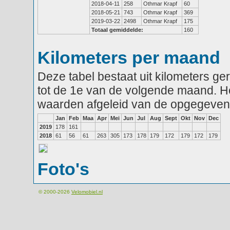
2018-04-11
258
Othmar Krapf
60
2018-05-21
743
Othmar Krapf
369
2019-03-22
2498
Othmar Krapf
175
Totaal gemiddelde:
160
Kilometers per maand
Deze tabel bestaat uit kilometers g
tot de 1e van de volgende maand. He
waarden afgeleid van de opgegeven
Jan
Feb
Maa
Apr
Mei
Jun
Jul
Aug
Sept
Okt
Nov
Dec
2019
178
161
2018
61
56
61
263
305
173
178
179
172
179
172
179
Foto's
© 2000-2026
Velomobiel.nl