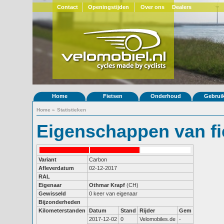
Contact
Openingstijden
Over ons
Dealers
Home
Fietsen
Onderhoud
Gebrui
Home
»
Statistieken
Eigenschappen van fi
Variant
Carbon
Afleverdatum
02-12-2017
RAL
Eigenaar
Othmar Krapf
(CH)
Gewisseld
0 keer van eigenaar
Bijzonderheden
Kilometerstanden
Datum
Stand
Rijder
Gem
2017-12-02
0
Velomobiles.de
-