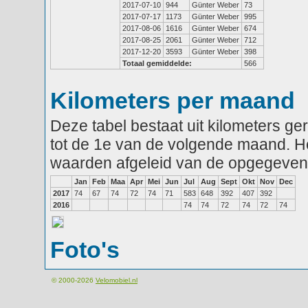
2017-07-10
944
Günter Weber
73
2017-07-17
1173
Günter Weber
995
2017-08-06
1616
Günter Weber
674
2017-08-25
2061
Günter Weber
712
2017-12-20
3593
Günter Weber
398
Totaal gemiddelde:
566
Kilometers per maand
Deze tabel bestaat uit kilometers g
tot de 1e van de volgende maand. He
waarden afgeleid van de opgegeven
Jan
Feb
Maa
Apr
Mei
Jun
Jul
Aug
Sept
Okt
Nov
Dec
2017
74
67
74
72
74
71
583
648
392
407
392
2016
74
74
72
74
72
74
Foto's
© 2000-2026
Velomobiel.nl