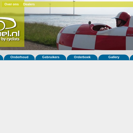
Over ons
Dealers
Onderhoud
Gebruikers
Orderboek
Gallery
 fiets Quatrevelo 28
NL)
ar