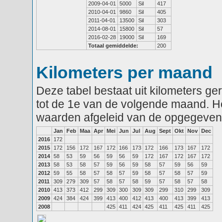
2009-04-01
5000
Sil
417
2010-04-01
9860
Sil
405
2011-04-01
13500
Sil
303
2014-08-01
15800
Sil
57
2016-02-28
19000
Sil
169
Totaal gemiddelde:
200
Kilometers per maand
Deze tabel bestaat uit kilometers g
tot de 1e van de volgende maand. He
waarden afgeleid van de opgegeven
Jan
Feb
Maa
Apr
Mei
Jun
Jul
Aug
Sept
Okt
Nov
Dec
2016
172
2015
172
156
172
167
172
166
173
172
166
173
167
172
2014
58
53
59
56
59
56
59
172
167
172
167
172
2013
58
53
58
57
59
56
59
58
57
59
56
59
2012
59
55
58
57
58
57
59
58
57
58
57
59
2011
309
279
309
57
58
57
58
59
57
58
57
58
2010
413
373
412
299
309
300
309
309
299
310
299
309
2009
424
384
424
399
413
400
412
413
400
413
399
413
2008
425
411
424
425
411
425
411
425