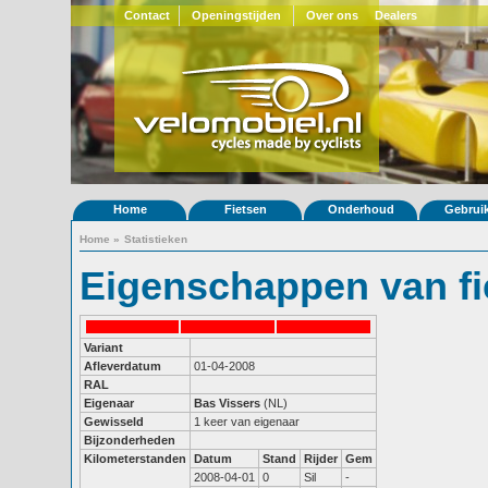
Contact
Openingstijden
Over ons
Dealers
Home
Fietsen
Onderhoud
Gebrui
Home
»
Statistieken
Eigenschappen van fi
Variant
Afleverdatum
01-04-2008
RAL
Eigenaar
Bas Vissers
(NL)
Gewisseld
1 keer van eigenaar
Bijzonderheden
Kilometerstanden
Datum
Stand
Rijder
Gem
2008-04-01
0
Sil
-