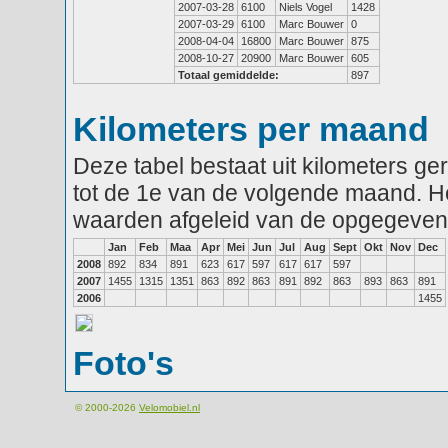
2007-03-28
6100
Niels Vogel
1428
2007-03-29
6100
Marc Bouwer
0
2008-04-04
16800
Marc Bouwer
875
2008-10-27
20900
Marc Bouwer
605
Totaal gemiddelde:
897
Kilometers per maand
Deze tabel bestaat uit kilometers g
tot de 1e van de volgende maand. He
waarden afgeleid van de opgegeven
Jan
Feb
Maa
Apr
Mei
Jun
Jul
Aug
Sept
Okt
Nov
Dec
2008
892
834
891
623
617
597
617
617
597
2007
1455
1315
1351
863
892
863
891
892
863
893
863
891
2006
1455
Foto's
© 2000-2026
Velomobiel.nl