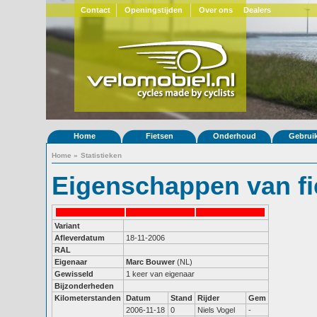
Contact
Openingstijden
Over ons
Dealers
Home
Fietsen
Onderhoud
Gebrui
Home
»
Statistieken
Eigenschappen van fi
Variant
Afleverdatum
18-11-2006
RAL
Eigenaar
Marc Bouwer
(NL)
Gewisseld
1 keer van eigenaar
Bijzonderheden
Kilometerstanden
Datum
Stand
Rijder
Gem
2006-11-18
0
Niels Vogel
-