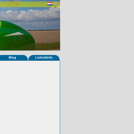
Blog
Links&Info