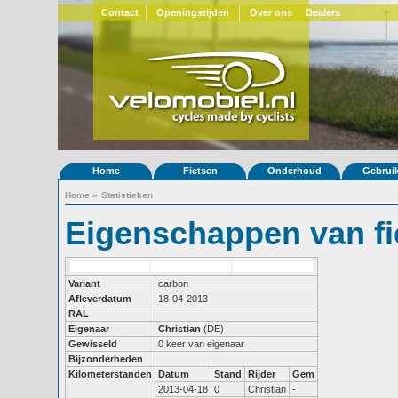
Contact
Openingstijden
Over ons
Dealers
Home
Fietsen
Onderhoud
Gebrui
Home
»
Statistieken
Eigenschappen van fi
Variant
carbon
Afleverdatum
18-04-2013
RAL
Eigenaar
Christian
(DE)
Gewisseld
0 keer van eigenaar
Bijzonderheden
Kilometerstanden
Datum
Stand
Rijder
Gem
2013-04-18
0
Christian
-