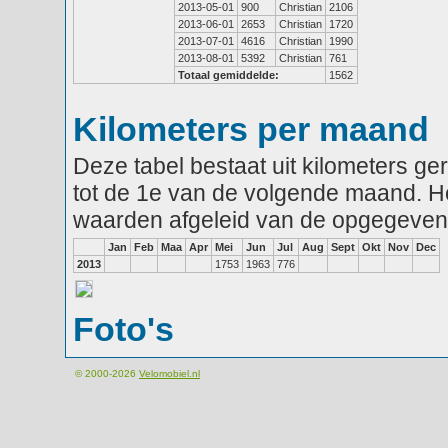
2013-05-01
900
Christian
2106
2013-06-01
2653
Christian
1720
2013-07-01
4616
Christian
1990
2013-08-01
5392
Christian
761
Totaal gemiddelde:
1562
Kilometers per maand
Deze tabel bestaat uit kilometers g
tot de 1e van de volgende maand. He
waarden afgeleid van de opgegeven
Jan
Feb
Maa
Apr
Mei
Jun
Jul
Aug
Sept
Okt
Nov
Dec
2013
1753
1963
776
Foto's
© 2000-2026
Velomobiel.nl