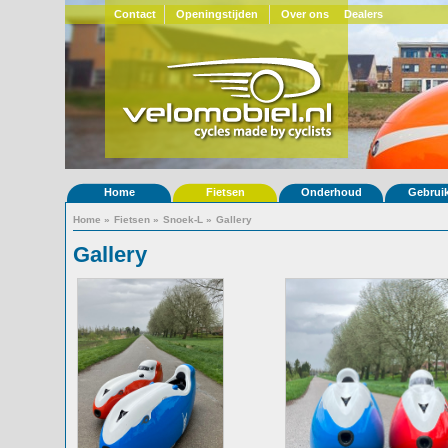
Contact
Openingstijden
Over ons
Dealers
Home
Fietsen
Onderhoud
Gebrui
Home
»
Fietsen
»
Snoek-L
»
Gallery
Gallery