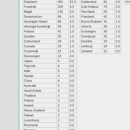
Duitsland
481
22.0
Gelderland
91
4.0
Vr
Frankrijk
208
9.0
Zuid Holland
79
3.0
België
135
6.0
Flevoland
63
2.0
Denemarken
89
4.0
Friesland
42
1.0
Verenigde Staten
88
4.0
Noord Brabant
41
1.0
Verenigd Koninkrijk
58
2.0
Utrecht
40
1.0
Finland
41
1.0
Groningen
36
1.0
Zweden
35
1.0
Overijssel
35
1.0
Zwitserland
28
1.0
Drenthe
19
0.0
Canada
25
1.0
Limburg
18
0.0
Oostenrijk
22
1.0
Zeeland
12
0.0
Noorwegen
13
0.0
Japan
6
0.0
Tsjechië
6
0.0
Italië
5
0.0
Spanje
4
0.0
China
4
0.0
Australië
4
0.0
Saudi Arabia
4
0.0
Thailand
3
0.0
Poland
3
0.0
Ierland
3
0.0
Nieuw Zeeland
3
0.0
Taiwan
2
0.0
Luxenburg
2
0.0
Roemenie
1
0.0