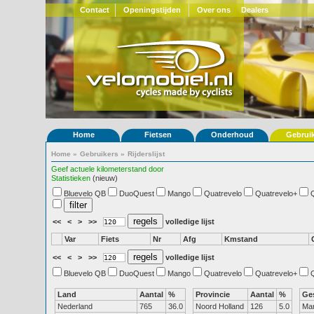
Contact
Openingstijden
Over ons
Dealers
Home
Fietsen
Onderhoud
Gebrui
Home
»
Gebruikers
»
Rijderslijst
Geef actuele kilometerstand door
Statistieken
(nieuw)
Bluevelo QB
DuoQuest
Mango
Quatrevelo
Quatrevelo+
<<
<
>
>>
volledige lijst
Var
Fiets
Nr
Afg
Kmstand
<<
<
>
>>
volledige lijst
Bluevelo QB
DuoQuest
Mango
Quatrevelo
Quatrevelo+
Land
Aantal
%
Provincie
Aantal
%
Ge
Nederland
765
36.0
Noord Holland
126
5.0
Ma