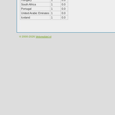
Hungary
1
0.0
South Africa
1
0.0
Portugal
1
0.0
United Arabic Emirates
1
0.0
Iceland
1
0.0
© 2000-2026
Velomobiel.nl