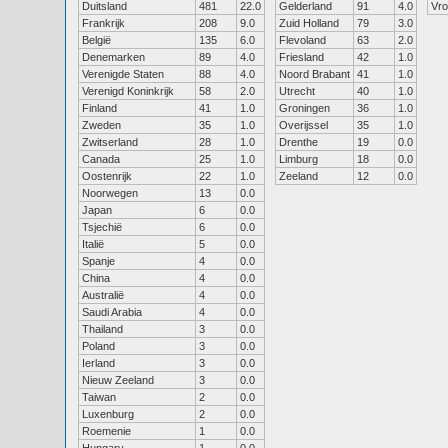
Duitsland
481
22.0
Gelderland
91
4.0
Vr
Frankrijk
208
9.0
Zuid Holland
79
3.0
België
135
6.0
Flevoland
63
2.0
Denemarken
89
4.0
Friesland
42
1.0
Verenigde Staten
88
4.0
Noord Brabant
41
1.0
Verenigd Koninkrijk
58
2.0
Utrecht
40
1.0
Finland
41
1.0
Groningen
36
1.0
Zweden
35
1.0
Overijssel
35
1.0
Zwitserland
28
1.0
Drenthe
19
0.0
Canada
25
1.0
Limburg
18
0.0
Oostenrijk
22
1.0
Zeeland
12
0.0
Noorwegen
13
0.0
Japan
6
0.0
Tsjechië
6
0.0
Italië
5
0.0
Spanje
4
0.0
China
4
0.0
Australië
4
0.0
Saudi Arabia
4
0.0
Thailand
3
0.0
Poland
3
0.0
Ierland
3
0.0
Nieuw Zeeland
3
0.0
Taiwan
2
0.0
Luxenburg
2
0.0
Roemenie
1
0.0