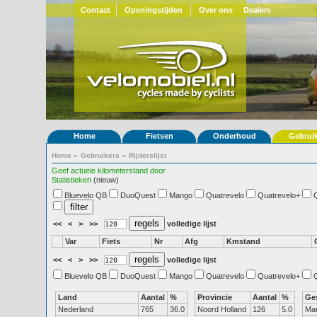
Contact
Openingstijden
Over ons
Dealers
Home
Fietsen
Onderhoud
Gebrui
Home
»
Gebruikers
»
Rijderslijst
Geef actuele kilometerstand door
Statistieken
(nieuw)
Bluevelo QB
DuoQuest
Mango
Quatrevelo
Quatrevelo+
<<
<
>
>>
volledige lijst
Var
Fiets
Nr
Afg
Kmstand
<<
<
>
>>
volledige lijst
Bluevelo QB
DuoQuest
Mango
Quatrevelo
Quatrevelo+
Land
Aantal
%
Provincie
Aantal
%
Ge
Nederland
765
36.0
Noord Holland
126
5.0
Ma