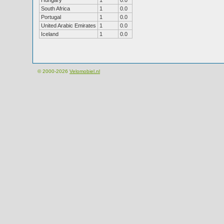
Hungary
1
0.0
South Africa
1
0.0
Portugal
1
0.0
United Arabic Emirates
1
0.0
Iceland
1
0.0
© 2000-2026
Velomobiel.nl