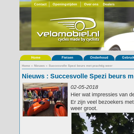
Contact
Openingstijden
Over ons
Dealers
Home
Fietsen
Onderhoud
Gebrui
Home
»
Nieuws
»
Succesvolle Spezi beurs met prachtig weer
Nieuws : Succesvolle Spezi beurs m
02-05-2018
Hier wat impressies van d
Er zijn veel bezoekers me
weer groot.