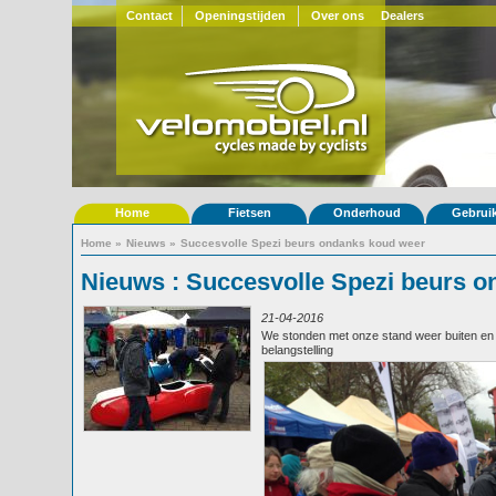
Contact
Openingstijden
Over ons
Dealers
Home
Fietsen
Onderhoud
Gebrui
Home
»
Nieuws
»
Succesvolle Spezi beurs ondanks koud weer
Nieuws : Succesvolle Spezi beurs 
21-04-2016
We stonden met onze stand weer buiten en 
belangstelling