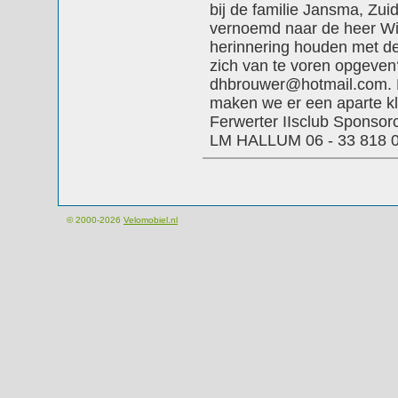
bij de familie Jansma, Zui
vernoemd naar de heer Will
herinnering houden met dez
zich van te voren opgeven
dhbrouwer@hotmail.com. M
maken we er een aparte kla
Ferwerter IIsclub Sponso
LM HALLUM 06 - 33 818 
© 2000-2026
Velomobiel.nl