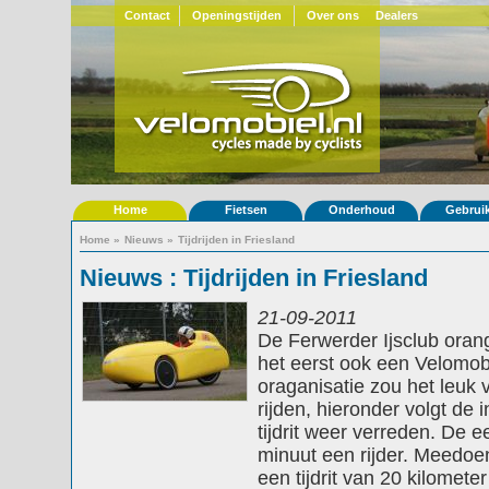
Contact
Openingstijden
Over ons
Dealers
Home
Fietsen
Onderhoud
Gebrui
Home
»
Nieuws
»
Tijdrijden in Friesland
Nieuws : Tijdrijden in Friesland
21-09-2011
De Ferwerder Ijsclub orangi
het eerst ook een Velomo
oraganisatie zou het leuk 
rijden, hieronder volgt d
tijdrit weer verreden. De e
minuut een rijder. Meedoen 
een tijdrit van 20 kilometer