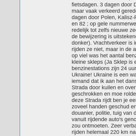
fietsdagen. 3 dagen door 
maar vaak verkeerd gerede
dagen door Polen, Kalisz
en 82 ; op gele nummerwe
redelijk tot zelfs nieuwe 
de bewijzering is uitsteken
donker). Vrachtverkeer is 
rijden ze niet, maar in de 
op viel was het aantal ben
kleine skleps (Ja Sklep is 
benzinestations zijn 24 uu
Ukraine! Ukraine is een wa
iemand dat ik aan het dan
Strada door kuilen en ove
geschrokken en moe rolde i
deze Strada rijdt ben je e
zoveel handen geschud en 
douanier, politie, tuig va
vanuit rijdende auto's gen
zou ontmoeten. Zeer verba
rijden helemaal 220 km na