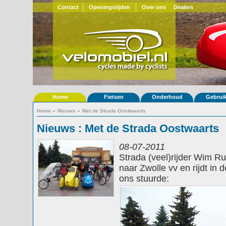
Contact
Openingstijden
Over ons
Dealers
Home
Fietsen
Onderhoud
Gebrui
Home
»
Nieuws
»
Met de Strada Oostwaarts
Nieuws : Met de Strada Oostwaarts
08-07-2011
Strada (veel)rijder Wim Ru
naar Zwolle vv en rijdt in 
ons stuurde: