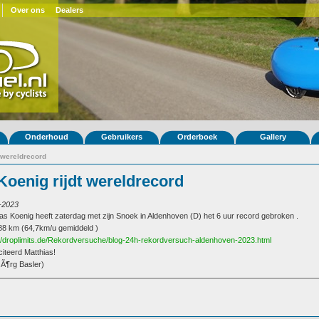
Over ons
Dealers
Onderhoud
Gebruikers
Orderboek
Gallery
t wereldrecord
Koenig rijdt wereldrecord
-2023
as Koenig heeft zaterdag met zijn Snoek in Aldenhoven (D) het 6 uur record gebroken .
88 km (64,7km/u gemiddeld )
://droplimits.de/Rekordversuche/blog-24h-rekordversuch-aldenhoven-2023.html
citeerd Matthias!
JÃ¶rg Basler)