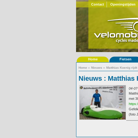
Contact
Openingstijden
Home
Fietsen
Home
»
Nieuws
»
Matthias Koenig rijd
Nieuws : Matthias 
04-07
Matthi
met 3
https
Gefeli
(foto 