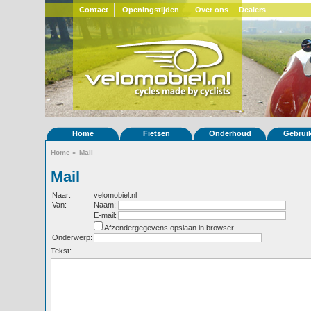
Contact
Openingstijden
Over ons
Dealers
Home
Fietsen
Onderhoud
Gebrui
Home
»
Mail
Mail
Naar:
velomobiel.nl
Van:
Naam:
E-mail:
Afzendergegevens opslaan in browser
Onderwerp:
Tekst: