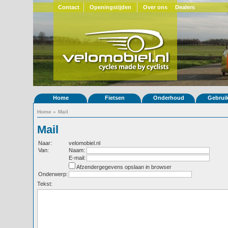
Contact
Openingstijden
Over ons
Dealers
Home
Fietsen
Onderhoud
Gebrui
Home
»
Mail
Mail
Naar:
velomobiel.nl
Van:
Naam:
E-mail:
Afzendergegevens opslaan in browser
Onderwerp:
Tekst: