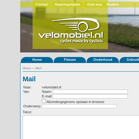
Contact
Openingstijden
Over ons
Dealers
Home
Fietsen
Onderhoud
Gebrui
Home
»
Mail
Mail
Naar:
velomobiel.nl
Van:
Naam:
E-mail:
Afzendergegevens opslaan in browser
Onderwerp:
Tekst: