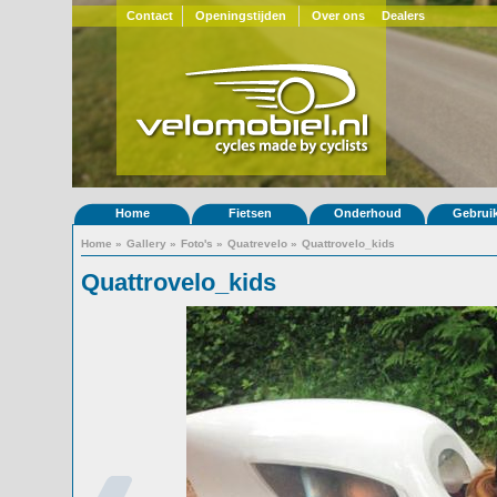
Contact
Openingstijden
Over ons
Dealers
Home
Fietsen
Onderhoud
Gebrui
Home
»
Gallery
»
Foto's
»
Quatrevelo
»
Quattrovelo_kids
Quattrovelo_kids