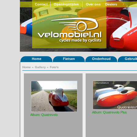
Contact
Openingstijden
Over ons
Dealers
Home
Fietsen
Onderhoud
Gebrui
Home
»
Gallery
»
Foto's
Album: Quatrevelo Plus
Album: Quatrevelo