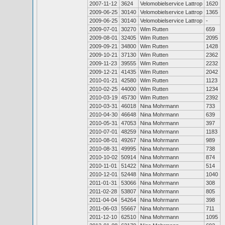
2007-11-12
3624
Velomobielservice Lattrop
1620
2009-06-25
30140
Velomobielservice Lattrop
1365
2009-06-25
30140
Velomobielservice Lattrop
-
2009-07-01
30270
Wim Rutten
659
2009-08-01
32405
Wim Rutten
2095
2009-09-21
34800
Wim Rutten
1428
2009-10-21
37130
Wim Rutten
2362
2009-11-23
39555
Wim Rutten
2232
2009-12-21
41435
Wim Rutten
2042
2010-01-21
42580
Wim Rutten
1123
2010-02-25
44000
Wim Rutten
1234
2010-03-19
45730
Wim Rutten
2392
2010-03-31
46018
Nina Mohrmann
733
2010-04-30
46648
Nina Mohrmann
639
2010-05-31
47053
Nina Mohrmann
397
2010-07-01
48259
Nina Mohrmann
1183
2010-08-01
49267
Nina Mohrmann
989
2010-08-31
49995
Nina Mohrmann
738
2010-10-02
50914
Nina Mohrmann
874
2010-11-01
51422
Nina Mohrmann
514
2010-12-01
52448
Nina Mohrmann
1040
2011-01-31
53066
Nina Mohrmann
308
2011-02-28
53807
Nina Mohrmann
805
2011-04-04
54264
Nina Mohrmann
398
2011-06-03
55667
Nina Mohrmann
711
2011-12-10
62510
Nina Mohrmann
1095