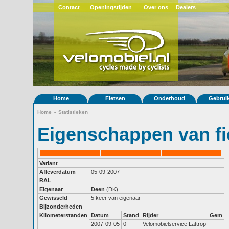
Contact
Openingstijden
Over ons
Dealers
Home
Fietsen
Onderhoud
Gebrui
Home
»
Statistieken
Eigenschappen van fi
Variant
Afleverdatum
05-09-2007
RAL
Eigenaar
Deen
(DK)
Gewisseld
5 keer van eigenaar
Bijzonderheden
Kilometerstanden
Datum
Stand
Rijder
Gem
2007-09-05
0
Velomobielservice Lattrop
-