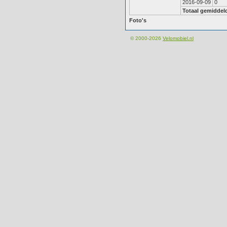
2016-09-09
0
Totaal gemiddel
Foto's
© 2000-2026
Velomobiel.nl