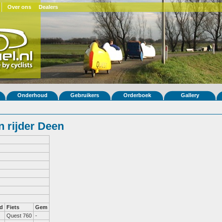
Over ons
Dealers
Onderhoud
Gebruikers
Orderboek
Gallery
 rijder Deen
d
Fiets
Gem
Quest 760
-