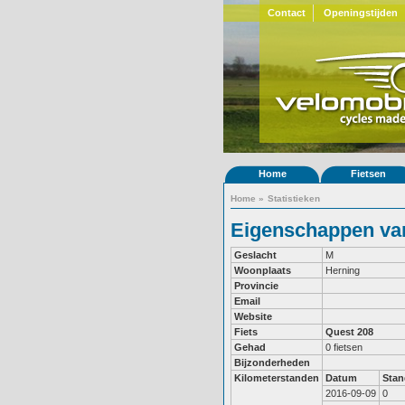
Contact
Openingstijden
Home
Fietsen
Home
»
Statistieken
Eigenschappen van
Geslacht
M
Woonplaats
Herning
Provincie
Email
Website
Fiets
Quest 208
Gehad
0 fietsen
Bijzonderheden
Kilometerstanden
Datum
Stan
2016-09-09
0