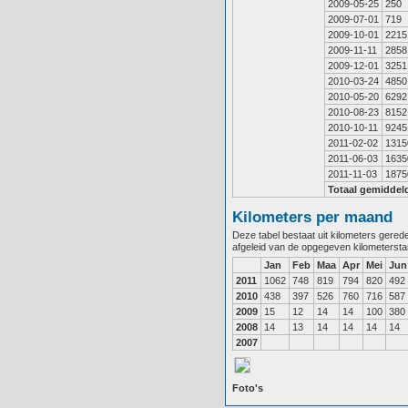
2009-05-25
250
2009-07-01
719
2009-10-01
2215
2009-11-11
2858
2009-12-01
3251
2010-03-24
4850
2010-05-20
6292
2010-08-23
8152
2010-10-11
9245
2011-02-02
1315
2011-06-03
1635
2011-11-03
1875
Totaal gemiddel
Kilometers per maand
Deze tabel bestaat uit kilometers gere
afgeleid van de opgegeven kilometerst
Jan
Feb
Maa
Apr
Mei
Jun
2011
1062
748
819
794
820
492
2010
438
397
526
760
716
587
2009
15
12
14
14
100
380
2008
14
13
14
14
14
14
2007
Foto's