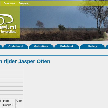
Over ons
Dealers
Onderhoud
Gebruikers
Orderboek
Gallery
 rijder Jasper Otten
d
Fiets
Gem
Mango 8
-