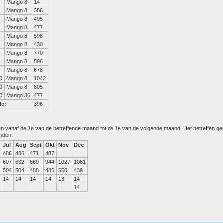
Mango 8
14
Mango 8
386
Mango 8
495
Mango 8
477
Mango 8
598
Mango 8
430
Mango 8
770
Mango 8
596
Mango 8
678
0
Mango 8
1042
0
Mango 8
805
0
Mango 36
477
de:
396
den vanaf de 1e van de betreffende maand tot de 1e van de volgende maand. Het betreffen g
anden.
Jul
Aug
Sept
Okt
Nov
Dec
486
486
471
487
607
632
669
944
1027
1061
504
504
488
486
550
439
14
14
14
14
13
14
14