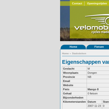
Contact
Openingstijden
Home
Fietsen
Home
»
Statistieken
Eigenschappen van
Geslacht
M
Woonplaats
Dongen
Provincie
NB
Email
Website
Fiets
Mango 8
Gehad
0 fietsen
Bijzonderheden
Kilometerstanden
Datum
Stan
2007-11-23
0