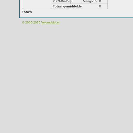
2009-04-29
0
Mango 35
0
Totaal gemiddelde:
0
Foto's
© 2000-2026
Velomobiel.nl