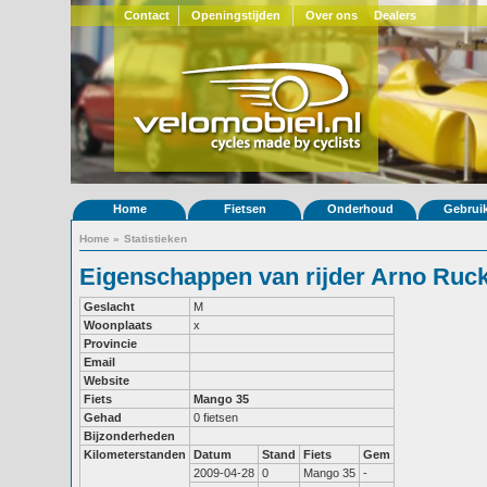
Contact
Openingstijden
Over ons
Dealers
Home
Fietsen
Onderhoud
Gebrui
Home
»
Statistieken
Eigenschappen van rijder Arno Ruc
Geslacht
M
Woonplaats
x
Provincie
Email
Website
Fiets
Mango 35
Gehad
0 fietsen
Bijzonderheden
Kilometerstanden
Datum
Stand
Fiets
Gem
2009-04-28
0
Mango 35
-