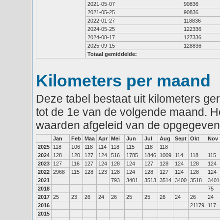
2021-05-07
90836
2021-05-25
90836
2022-01-27
118836
2024-05-25
122336
2024-08-17
127336
2025-09-15
128836
Totaal gemiddelde:
Kilometers per maand
Deze tabel bestaat uit kilometers g
tot de 1e van de volgende maand. He
waarden afgeleid van de opgegeven
Jan
Feb
Maa
Apr
Mei
Jun
Jul
Aug
Sept
Okt
Nov
2025
118
106
118
114
118
115
118
118
2024
128
120
127
124
516
1785
1846
1009
114
118
115
2023
127
116
127
124
128
124
127
128
124
128
124
2022
2968
115
128
123
128
124
128
127
124
128
124
2021
793
3401
3513
3514
3400
3518
3401
2018
75
2017
25
23
26
24
26
25
25
26
24
26
24
2016
21179
117
2015