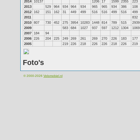
2014
10137
1206
17
1599
2355
223
2013
529
964
934
964
934
965
965
934
386
108
2012
162
151
162
31
449
499
516
516
499
516
499
2011
832
2010
807
730
452
275
3954
10283
1448
814
789
515
2939
2009
583
684
1027
937
597
1212
1304
1069
2007
184
94
2006
226
204
225
249
269
261
269
270
226
183
177
2005
219
226
218
226
226
218
226
219
Foto's
© 2000-2026
Velomobiel.nl