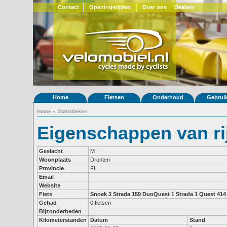
Contact
Openingstijden
Over ons
Dealers
Home
Fietsen
Onderhoud
Gebrui
Home
»
Statistieken
Eigenschappen van rij
Geslacht
M
Woonplaats
Dronten
Provincie
FL
Email
Website
Fiets
Snoek 3
Strada 159
DuoQuest 1
Strada 1
Quest 414
Gehad
0 fietsen
Bijzonderheden
Kilometerstanden
Datum
Stand