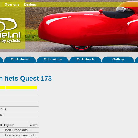
Over ons
Dealers
Onderhoud
Gebruikers
Orderboek
Gallery
 fiets Quest 173
(NL)
ar
d
Rijder
Gem
Joris Prangsma
-
Joris Prangsma
588