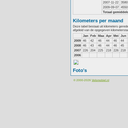
2007-11-22
3580
2009-09-07
4550
Totaal gemiddel
Kilometers per maand
Deze tabel bestaat uit kilometers gere
afgeleid van de opgegeven kilometerst
Jan
Feb
Maa
Apr
Mei
Jun
2009
46
42
46
44
46
44
2008
46
43
46
44
46
45
2007
226
204
225
218
226
218
2006
Foto's
© 2000-2026
Velomobiel.nl