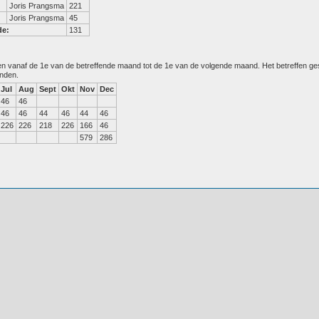
Joris Prangsma
221
Joris Prangsma
45
de:
131
den vanaf de 1e van de betreffende maand tot de 1e van de volgende maand. Het betreffen g
anden.
Jul
Aug
Sept
Okt
Nov
Dec
46
46
46
46
44
46
44
46
226
226
218
226
166
46
579
286