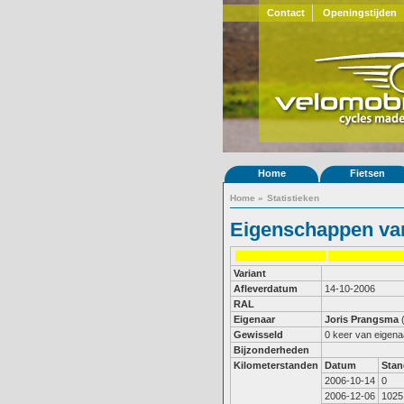
Contact
Openingstijden
Home
Fietsen
Home
»
Statistieken
Eigenschappen van
Variant
Afleverdatum
14-10-2006
RAL
Eigenaar
Joris Prangsma
Gewisseld
0 keer van eigena
Bijzonderheden
Kilometerstanden
Datum
Stan
2006-10-14
0
2006-12-06
1025