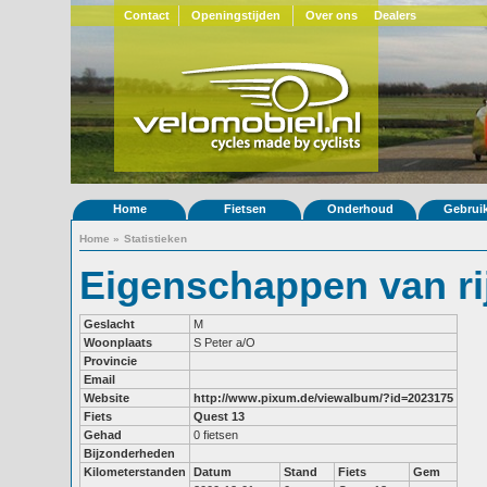
Contact
Openingstijden
Over ons
Dealers
Home
Fietsen
Onderhoud
Gebrui
Home
»
Statistieken
Eigenschappen van ri
Geslacht
M
Woonplaats
S Peter a/O
Provincie
Email
Website
http://www.pixum.de/viewalbum/?id=2023175
Fiets
Quest 13
Gehad
0 fietsen
Bijzonderheden
Kilometerstanden
Datum
Stand
Fiets
Gem