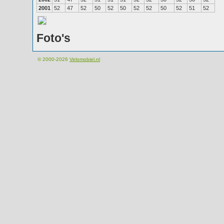
2001
52
47
52
50
52
50
52
52
50
52
51
52
Foto's
© 2000-2026
Velomobiel.nl