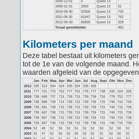
2000-12-01
0
Quest 13
-
2005-01-01
2500
Quest 13
51
2010-09-30
52500
Quest 13
725
2011-09-30
61647
Quest 13
762
2012-09-30
65600
Quest 13
329
Totaal gemiddelde:
462
Kilometers per maand
Deze tabel bestaat uit kilometers g
tot de 1e van de volgende maand. He
waarden afgeleid van de opgegeven
Jan
Feb
Maa
Apr
Mei
Jun
Jul
Aug
Sept
Okt
Nov
Dec
2012
335
313
334
324
335
324
335
335
2011
777
701
776
752
777
752
776
777
738
335
324
335
2010
738
668
737
715
739
715
739
739
716
778
752
777
2009
738
668
738
714
739
715
739
739
715
740
715
739
2008
739
691
738
715
738
715
739
739
715
740
715
739
2007
739
667
738
715
739
715
738
739
715
740
715
739
2006
739
667
738
715
739
715
738
739
715
740
715
739
2005
739
667
738
715
739
715
739
738
715
740
715
739
2004
52
48
52
50
52
51
52
52
50
52
50
52
2003
52
47
52
50
52
50
52
52
51
52
50
52
2002
51
47
52
51
51
51
52
52
50
52
50
52