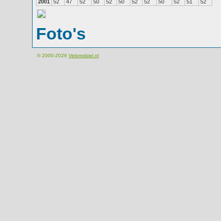
2001
52
47
52
50
52
50
52
52
50
52
51
52
Foto's
© 2000-2026
Velomobiel.nl