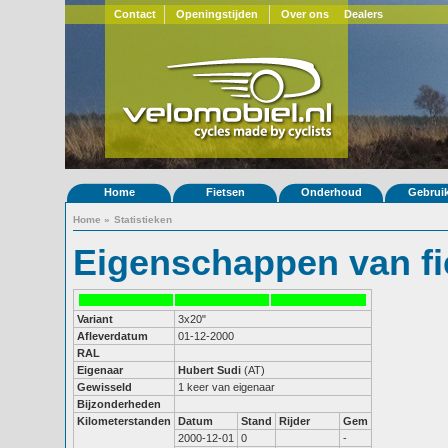
Contact
Openingstijden
Over ons
Dealers
Home
Fietsen
Onderhoud
Gebrui
Home
»
Statistieken
Eigenschappen van fi
Variant
3x20"
Afleverdatum
01-12-2000
RAL
Eigenaar
Hubert Sudi
(AT)
Gewisseld
1 keer van eigenaar
Bijzonderheden
Kilometerstanden
Datum
Stand
Rijder
Gem
2000-12-01
0
-