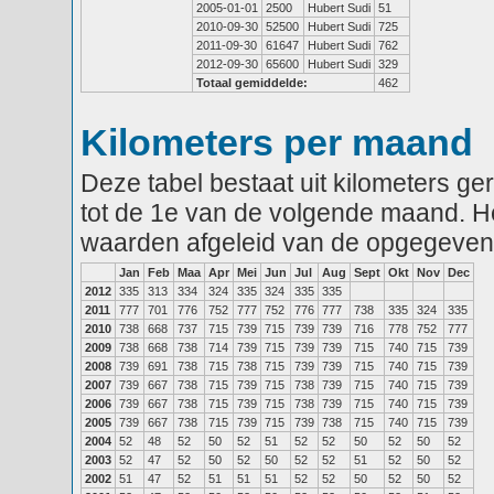
2005-01-01
2500
Hubert Sudi
51
2010-09-30
52500
Hubert Sudi
725
2011-09-30
61647
Hubert Sudi
762
2012-09-30
65600
Hubert Sudi
329
Totaal gemiddelde:
462
Kilometers per maand
Deze tabel bestaat uit kilometers g
tot de 1e van de volgende maand. He
waarden afgeleid van de opgegeven
Jan
Feb
Maa
Apr
Mei
Jun
Jul
Aug
Sept
Okt
Nov
Dec
2012
335
313
334
324
335
324
335
335
2011
777
701
776
752
777
752
776
777
738
335
324
335
2010
738
668
737
715
739
715
739
739
716
778
752
777
2009
738
668
738
714
739
715
739
739
715
740
715
739
2008
739
691
738
715
738
715
739
739
715
740
715
739
2007
739
667
738
715
739
715
738
739
715
740
715
739
2006
739
667
738
715
739
715
738
739
715
740
715
739
2005
739
667
738
715
739
715
739
738
715
740
715
739
2004
52
48
52
50
52
51
52
52
50
52
50
52
2003
52
47
52
50
52
50
52
52
51
52
50
52
2002
51
47
52
51
51
51
52
52
50
52
50
52