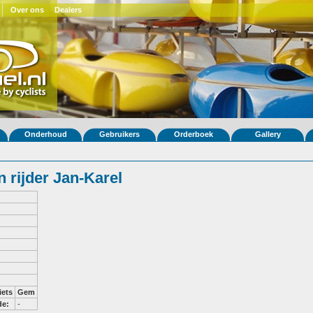
Over ons
Dealers
Onderhoud
Gebruikers
Orderboek
Gallery
 rijder Jan-Karel
iets
Gem
de:
-