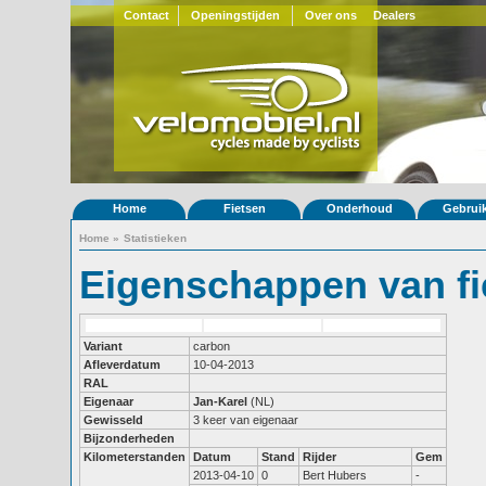
Contact
Openingstijden
Over ons
Dealers
Home
Fietsen
Onderhoud
Gebrui
Home
»
Statistieken
Eigenschappen van fi
Variant
carbon
Afleverdatum
10-04-2013
RAL
Eigenaar
Jan-Karel
(NL)
Gewisseld
3 keer van eigenaar
Bijzonderheden
Kilometerstanden
Datum
Stand
Rijder
Gem
2013-04-10
0
Bert Hubers
-