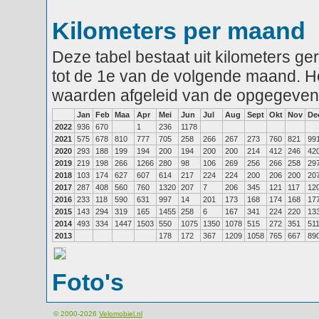
Kilometers per maand
Deze tabel bestaat uit kilometers g
tot de 1e van de volgende maand. He
waarden afgeleid van de opgegeven
Jan
Feb
Maa
Apr
Mei
Jun
Jul
Aug
Sept
Okt
Nov
De
2022
936
670
1
236
1178
2021
575
678
810
777
705
258
266
267
273
760
821
99
2020
293
188
199
194
200
194
200
200
214
412
246
42
2019
219
198
266
1266
280
98
106
269
256
266
258
29
2018
103
174
627
607
614
217
224
224
200
206
200
20
2017
287
408
560
760
1320
207
7
206
345
121
117
12
2016
233
118
590
631
997
14
201
173
168
174
168
17
2015
143
294
319
165
1455
258
6
167
341
224
220
13
2014
493
334
1447
1503
550
1075
1350
1078
515
272
351
51
2013
178
172
367
1209
1058
765
667
89
Foto's
© 2000-2026
Velomobiel.nl