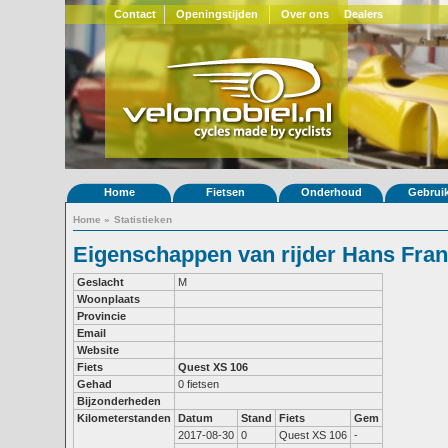
Contact
Openingstijden
Over ons
Dealers
Home
Fietsen
Onderhoud
Gebrui
Home
»
Statistieken
Eigenschappen van rijder Hans Fra
Geslacht
M
Woonplaats
Provincie
Email
Website
Fiets
Quest XS 106
Gehad
0 fietsen
Bijzonderheden
Kilometerstanden
Datum
Stand
Fiets
Gem
2017-08-30
0
Quest XS 106
-