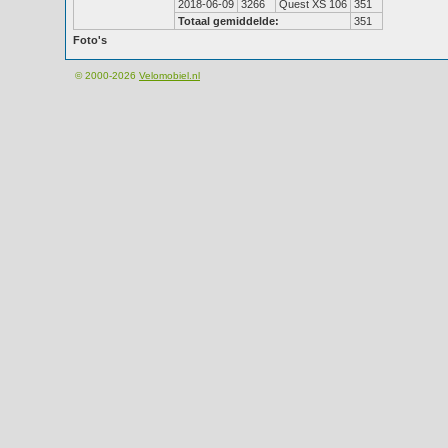
2018-06-09
3266
Quest XS 106
351
Totaal gemiddelde:
351
Foto's
© 2000-2026
Velomobiel.nl