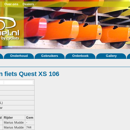
Over ons
Dealers
Onderhoud
Gebruikers
Orderboek
Gallery
 fiets Quest XS 106
L)
ar
d
Rijder
Gem
Marius Mudde
-
Marius Mudde
744