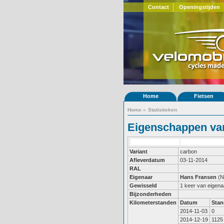
Contact
Openingstijden
Home
Fietsen
Home
»
Statistieken
Eigenschappen van
Variant
carbon
Afleverdatum
03-11-2014
RAL
Eigenaar
Hans Fransen
(N
Gewisseld
1 keer van eigena
Bijzonderheden
Kilometerstanden
Datum
Stan
2014-11-03
0
2014-12-19
1125