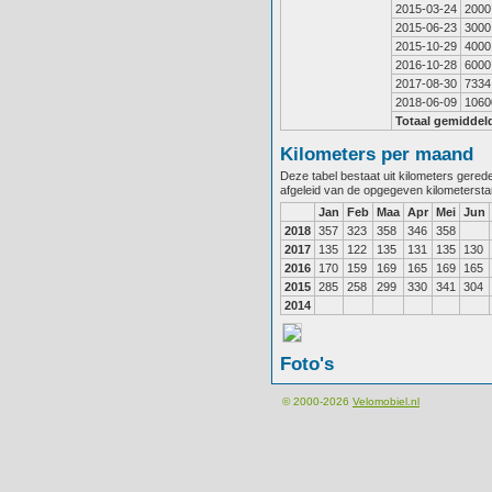
2015-03-24
2000
2015-06-23
3000
2015-10-29
4000
2016-10-28
6000
2017-08-30
7334
2018-06-09
1060
Totaal gemiddel
Kilometers per maand
Deze tabel bestaat uit kilometers gere
afgeleid van de opgegeven kilometerst
Jan
Feb
Maa
Apr
Mei
Jun
2018
357
323
358
346
358
2017
135
122
135
131
135
130
2016
170
159
169
165
169
165
2015
285
258
299
330
341
304
2014
Foto's
© 2000-2026
Velomobiel.nl