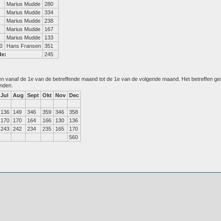
Marius Mudde
280
Marius Mudde
334
Marius Mudde
238
Marius Mudde
167
Marius Mudde
133
0
Hans Fransen
351
de:
245
den vanaf de 1e van de betreffende maand tot de 1e van de volgende maand. Het betreffen g
anden.
Jul
Aug
Sept
Okt
Nov
Dec
136
149
346
359
346
358
170
170
164
166
130
136
243
242
234
235
165
170
560