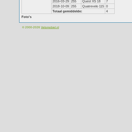
2016-03-29
255
Quest XS 18
7
2018-10-09
255
Quatrevelo 115
0
Totaal gemiddelde:
4
Foto's
© 2000-2026
Velomobiel.nl