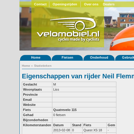
Contact
Openingstijden
Over ons
Dealers
Home
Fietsen
Onderhoud
Gebrui
Home
»
Statistieken
Eigenschappen van rijder Neil Flem
Geslacht
M
Woonplaats
Liss
Provincie
Email
Website
Fiets
Quatrevelo 115
Gehad
0 fietsen
Bijzonderheden
Kilometerstanden
Datum
Stand
Fiets
Gem
2013-02-08
0
Quest XS 18
-