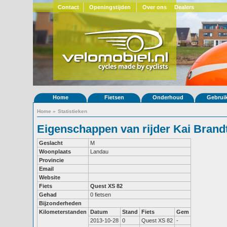
Contact
Openingstijden
Over ons
Dealers
Home
Fietsen
Onderhoud
Gebrui
Home
»
Statistieken
Eigenschappen van rijder Kai Brand
Geslacht
M
Woonplaats
Landau
Provincie
Email
Website
Fiets
Quest XS 82
Gehad
0 fietsen
Bijzonderheden
Kilometerstanden
Datum
Stand
Fiets
Gem
2013-10-28
0
Quest XS 82
-