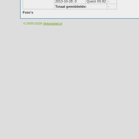
2013-10-28
0
Quest XS 82
-
Totaal gemiddelde:
-
Foto's
© 2000-2026
Velomobiel.nl