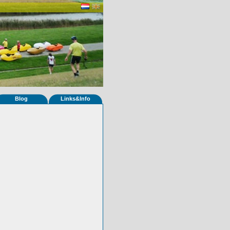
Blog
Links&Info