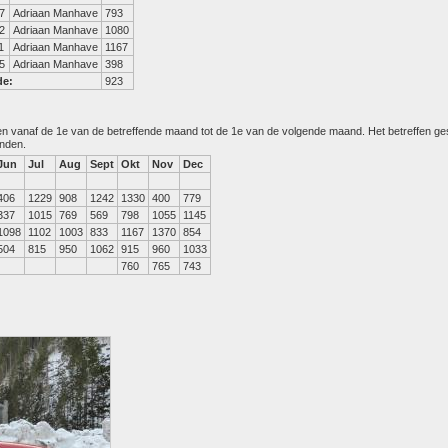
7
Adriaan Manhave
793
2
Adriaan Manhave
1080
1
Adriaan Manhave
1167
5
Adriaan Manhave
398
de:
923
den vanaf de 1e van de betreffende maand tot de 1e van de volgende maand. Het betreffen g
anden.
Jun
Jul
Aug
Sept
Okt
Nov
Dec
406
1229
908
1242
1330
400
779
337
1015
769
569
798
1055
1145
1098
1102
1003
833
1167
1370
854
504
815
950
1062
915
960
1033
760
765
743