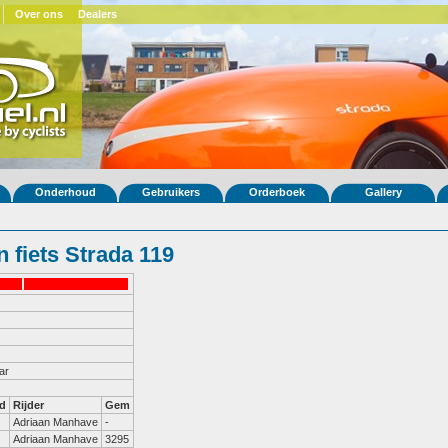
Over ons
Dealers
Onderhoud
Gebruikers
Orderboek
Gallery
 fiets Strada 119
ar
d
Rijder
Gem
Adriaan Manhave
-
Adriaan Manhave
3295