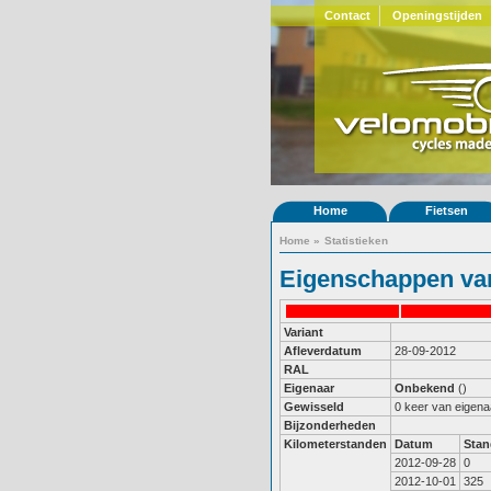
Contact
Openingstijden
Home
Fietsen
Home
»
Statistieken
Eigenschappen van
Variant
Afleverdatum
28-09-2012
RAL
Eigenaar
Onbekend
()
Gewisseld
0 keer van eigena
Bijzonderheden
Kilometerstanden
Datum
Stan
2012-09-28
0
2012-10-01
325