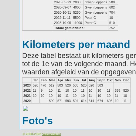
2020-05-29
2000
Gwen Leppens
580
2020-09-07
4000
Gwen Leppens
602
2020-10-31
5250
Gwen Leppens
704
2022-11-11
5500
Peter C
10
2023-10-05
11000
Peter C
510
Totaal gemiddelde:
252
Kilometers per maand
Deze tabel bestaat uit kilometers g
tot de 1e van de volgende maand. He
waarden afgeleid van de opgegeven
Jan
Feb
Maa
Apr
Mei
Jun
Jul
Aug
Sept
Okt
Nov
Dec
2023
520
470
519
503
520
503
520
520
503
2022
11
9
10
11
10
10
11
10
10
11
338
520
2021
10
10
10
10
11
10
10
11
10
10
11
10
2020
590
571
593
594
614
614
674
695
10
11
Foto's
© 2000-2026
Velomobiel.nl