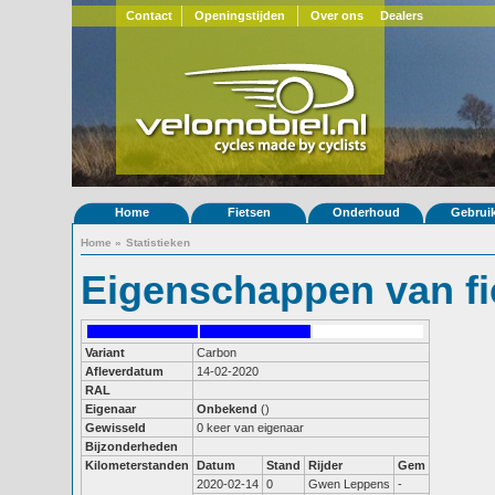
Contact
Openingstijden
Over ons
Dealers
Home
Fietsen
Onderhoud
Gebrui
Home
»
Statistieken
Eigenschappen van fi
Variant
Carbon
Afleverdatum
14-02-2020
RAL
Eigenaar
Onbekend
()
Gewisseld
0 keer van eigenaar
Bijzonderheden
Kilometerstanden
Datum
Stand
Rijder
Gem
2020-02-14
0
Gwen Leppens
-