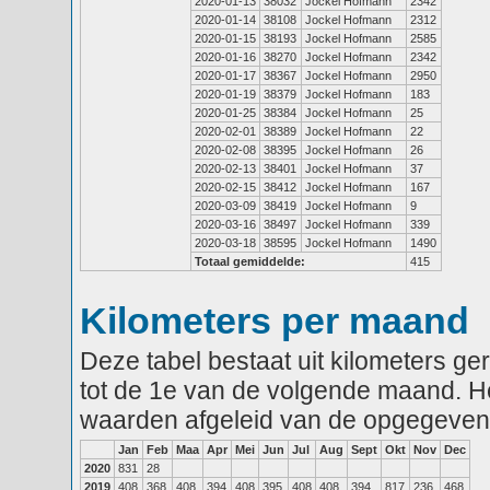
2020-01-13
38032
Jockel Hofmann
2342
2020-01-14
38108
Jockel Hofmann
2312
2020-01-15
38193
Jockel Hofmann
2585
2020-01-16
38270
Jockel Hofmann
2342
2020-01-17
38367
Jockel Hofmann
2950
2020-01-19
38379
Jockel Hofmann
183
2020-01-25
38384
Jockel Hofmann
25
2020-02-01
38389
Jockel Hofmann
22
2020-02-08
38395
Jockel Hofmann
26
2020-02-13
38401
Jockel Hofmann
37
2020-02-15
38412
Jockel Hofmann
167
2020-03-09
38419
Jockel Hofmann
9
2020-03-16
38497
Jockel Hofmann
339
2020-03-18
38595
Jockel Hofmann
1490
Totaal gemiddelde:
415
Kilometers per maand
Deze tabel bestaat uit kilometers g
tot de 1e van de volgende maand. He
waarden afgeleid van de opgegeven
Jan
Feb
Maa
Apr
Mei
Jun
Jul
Aug
Sept
Okt
Nov
Dec
2020
831
28
2019
408
368
408
394
408
395
408
408
394
817
236
468