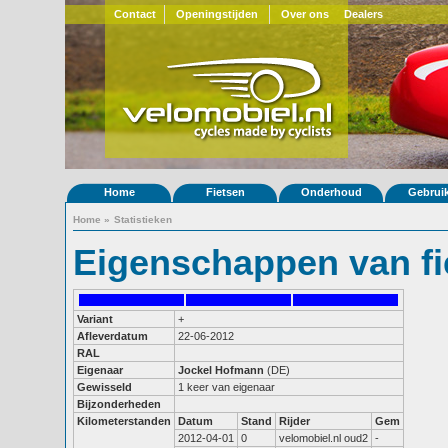
Contact
Openingstijden
Over ons
Dealers
Home
Fietsen
Onderhoud
Gebrui
Home
»
Statistieken
Eigenschappen van fi
Variant
+
Afleverdatum
22-06-2012
RAL
Eigenaar
Jockel Hofmann
(DE)
Gewisseld
1 keer van eigenaar
Bijzonderheden
Kilometerstanden
Datum
Stand
Rijder
Gem
2012-04-01
0
velomobiel.nl oud2
-