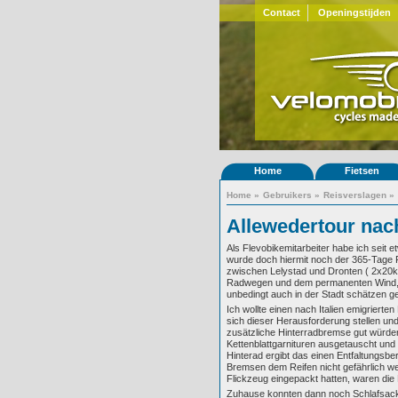
Contact
Openingstijden
Home
Fietsen
Home
»
Gebruikers
»
Reisverslagen
»
Allewedertour nach
Als Flevobikemitarbeiter habe ich seit 
wurde doch hiermit noch der 365-Tage 
zwischen Lelystad und Dronten ( 2x20km
Radwegen und dem permanenten Wind, da 
unbedingt auch in der Stadt schätzen g
Ich wollte einen nach Italien emigriert
sich dieser Herausforderung stellen un
zusätzliche Hinterradbremse gut würde
Kettenblattgarnituren ausgetauscht un
Hinterad ergibt das einen Entfaltungsb
Bremsen dem Reifen nicht gefährlich w
Flickzeug eingepackt hatten, waren die 
Zuhause konnten dann noch Schlafsack