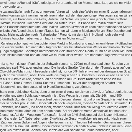
o wir unsere Abendeinkäufe erledigten verursachte einen Menschenauflauf, als sie mit viele
er bewunderten.
 zwangsläufig nach Turin, unterwegs fuhren wir noch eine Weile mit einer Gruppe italienisc
rten konnten wir ihnen immer abhauen, aber auf den dazugehörigen Anstiegen sahen wir si
e erwartet, ein Irrenhaus von Fiats, Rollern und Mofas, es gelang uns jedoch, ohne größere
immel zu finden. Doch was war das da hinter uns? Ein Panda der Polizia öffnete sein
che Polizistin bedeutete uns, anzuhalten. Unsrer Alleweder wurden einer technischen Kontro
s erlaubt! Am Abend eines langen Tages kamen wir dann in Magliano Alpi an. Eine Dusche und 
er. Mein inzwischen sehr "italienischer" Freund, mit dem ich in Holland noch sehr viel
"Schönes Autochen, aber warum baut ihr keinen Motor ein...?".
 Ruhetag schon gut, wir besuchten den Markt in Mondovi und nach einem kleinen Fußbad im
hon wieder vorbei. Am nächsten Tag brachen wir bei strahlendem Wetter und kühlem Nordwi
 Lago Maggiore. Sonntags unternehmen viele Italiener eine Radtour und so wurden wir übera
ädels hielten noch für uns an, aber wir mußten leider weiter- am nächsten Tag erwartete uns 
ich lang. Vom tiefsten Punkt in der Schweiz (Locarno, 270m) muß man auf einer Strecke von
nders steil, 7%, aber endlos lang. Die heutige Straße führt durch den Tunnel, aber auf der
Obwohl die Abfahrt nicht besonders steil ist, nur ca 5%, fuhren wir auf der dreispurigen Stra
ng ich an zu bremsen, aber Theo wollte die magischen 100 knacken. Leider wurde es schon
ller als 98,5km/h wurde, bevor auch er bremsen mußte. Beim Kartenlesen hatte ich mir
i-Pässe-Tour Grimsel-Furka-Susten zu machen. Da vor der endgültigen Abfahrt kein
hlossen wir, uns den Luxus einer Hotelübernachtung zu gönnen.
 hatte eine schlechte Nacht, denn unter einer dreimal so dicken schweizer Winterdecke ist es
 dünnen, alten Schlafsack gewohnt ist. Das Wetter ist traumhaft. Die 14km und 900
erthalb Stunden. Der Unterschied beim Bergauffahren mit und ohne Gepäck ist viel kleine
ilometer schneller pro Stunde. Dabei hatt ich noch vergessen, meinen Schlafsack auszuladen. D
Gewißheit, das alles (und noch mehr) wieder hochzumüssen ein wenig ernüchternd wirkte. D
hon mehr Mühe, aber ich kam schon hoch. Bei der Abfahrt vom Grimselpaß hat man eine
Gletscher. Auf dem Weg zum Furkapaß mit seinen 14% Steigung auf den letzten Kilometern
ten Gang der 3x7 Nabe, aber unter 7km/h ist die Geschwindigkeit nie gesackt. Nach einer
it Zäunen deren Balken auf Augenhöhe liegen, traf ich Theo im Tal wieder. Gemeinsam fuhren 
see. Nach 140km und 3400m Höhenunterschied war ich endlich vom Kribbeln in meinen Beine
olgen. Als mitten beim Kochen das Benzin alle war sackte die Laune bedrohlich, aber