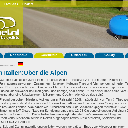
Over ons
Dealers
Onderhoud
Gebruikers
Orderboek
Gallery
Italien 1996
 Italien:Über die Alpen
etwas mehr als einem Jahr einen "Firmenalleweder", ein geradezu "historisches" Exemplar,
Fahrradpreis gewonnen. Zusammen mit meinen Kollegen Theo und Allert pendeln wir jeden T
). Nun sagen viele Leute, klar, in der Ebene des Flevopolders mit seinen kerzengeraden
sei ein Alleweder natürlich genau das richtige, aber sonst....? Ich selber habe seine Vorz
elernt, aber eine Urlaubsreise mit Bergen und Gepäck, wie würde das sein?
en Freund besuchen, Magliano Alpi war unser Reiseziel ( 100km südöstlich von Turin). Theo wol
d so begannen die Vorbereitungen. Uns war klar, daß wir wohl ein paar extra Gänge und eine
n brauchen können. Also haben wir kurzerhand das 65er Kettenblatt gegen "normale" 42/52
d hinten eine 3x7 Quarz-Nabe mit Scheibenbremse und 12-28 Cassette eingebaut. Auf einem 
ereich von 1,6m - 8, 7m. Die Scheibenbremse sorgt dafür, daß die Wärmeentwicklung beim
erden kann. Nachdem wir neue Reifen aufgezogen hatten, Reservereifen, Speichen und
Räder klar zur Abfahrt.
, Zelt und Campingausrüstung verladen werden, so daß am Ende zwei Alleweder mit einem