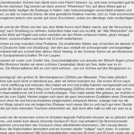
bereitstanden. Kommt man damit noch vom Fleck? Antwort: Ja, und zwar erstaunlich gut! 
öln.Am nächsten Tag setzten wir dann unserer "Rheinreise" fort, auf diese Weise gab es
wobei leider häufiger die Radwege in Hafen- oder Industrieanlagen unvermittelt endeten und
aren, so daß so manche Dame, die eine gemütliche Radtour machte, sich zu Tode erschreckte
reagierten jedoch sehr positiv auf unser Erscheinen, wobei uns allerdings viele verdächtigten
wir und da der Rhein von hier aus eine Weite Kurve nach Mainz macht, war die Versuchung
zung" nach Straßburg zu nehmen. Außerdem hatte man uns erzählt, die "Alte Weinstraße" sei
st Wein auf Hügeln und sofort nachdem wir den Rhein verlassen hatten, ging's bergauf.
hnen: zurückschalten und dann mit 10 km/h weiterfahren.
ommen tut man trotzdem ohne Probleme. Da strahlendes Wetter war, erreichten wir abends m
l (Deutsche Seite von Straßburg). Von dort aus verläuft ein schnurgerader und langweiliger
rdwind half uns schnell über dieses Stück hinweg. In der Schweiz fuhren wir am Murtensee
der Europameisterschaften '94 von Laupen.
usten wir runter zum Genfer See, Geschwindigkeiten von jenseits der 80km/h fingen schon
ei Montreux fanden wir einen schönen Campinplatz direkt am See, leider war es im
. Ein Motorradfahrer ließ es sich nicht nehmen , uns vor Schnee auf den Bergpässen zu
esteigung" des großen St. Bernhardpasses (2500m) per Alleweder. Theo hatte plötzlich
hne sah auch nicht so blendend aus, aber wir fuhren trotzdem los. Die ersten 40 km nach
echt zähflüssig und mühsam. Also haben wir erst mal kräftig Kalorien nachgestopft und sin
wurde die Straße auf dem Weg zum Tunneleingang (2000m) immer steiler und es war schon
n Haarnadelkurven mit 8 km/h schiefzuhängen. Theo hatte wieder Mut gefasst, wir mußten n
 bis zum Gipfel. Hierbei zeigten sich dann die ganz besonderen Qualitäten eines Dreirades
och ohne hin und herzuschwanken einigermaßen entspannt fahren, solange man nur die
lbem Wege sprach uns ein belgisches Ehepaar noch etwas Mut zu und nach gut einer Stunde
 der per Auto reisenden Touristen antworteten wir, daß doch alles halb so wild sei, was es ja
sten wir die inzwischen schon im Schatten liegende Paßstraße hinunter als es plötzlich anfi
hen, und woher kam dieses tickende Geräusch? Kurz mal anhalten! Die Bremstrommeln
Speichen verursachten das Geräusch eines abkühlenden Automotors. Die Lösung dieses
Kurz die Radscheiben demontiert und wir konnten wieder "vollgas" nach unten. In solchen
ch etwas ganz besonderes! Mit Geschwindigkeiten zwischen 60 km/h und 95 km/h rasten wir n