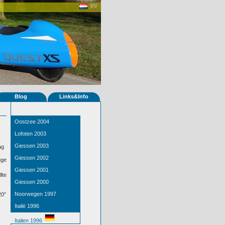
Blog
Links&Info
Oostzee 2004
Lofoten 2003
Giessen 2003
ag
Giessen 2002
üge
Giessen 2001
lte
Giessen 2000
Noorwegen 1997
20"
Italië 1996
Italien 1996