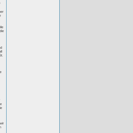
n
her
e
lle
die
nd
ll
St.
ße
r
ie
ie
wir
n