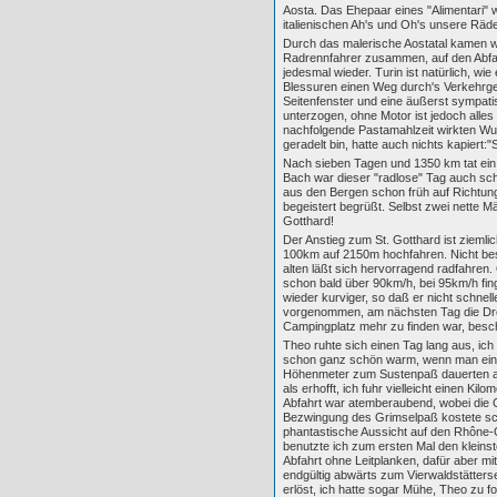
Aosta. Das Ehepaar eines "Alimentari" w
italienischen Ah's und Oh's unsere Räd
Durch das malerische Aostatal kamen wir
Radrennfahrer zusammen, auf den Abfah
jedesmal wieder. Turin ist natürlich, wi
Blessuren einen Weg durch's Verkehrgew
Seitenfenster und eine äußerst sympatis
unterzogen, ohne Motor ist jedoch alle
nachfolgende Pastamahlzeit wirkten Wund
geradelt bin, hatte auch nichts kapiert:
Nach sieben Tagen und 1350 km tat ein
Bach war dieser "radlose" Tag auch sc
aus den Bergen schon früh auf Richtung
begeistert begrüßt. Selbst zwei nette M
Gotthard!
Der Anstieg zum St. Gotthard ist zieml
100km auf 2150m hochfahren. Nicht beso
alten läßt sich hervorragend radfahren. 
schon bald über 90km/h, bei 95km/h fi
wieder kurviger, so daß er nicht schne
vorgenommen, am nächsten Tag die Dre
Campingplatz mehr zu finden war, besc
Theo ruhte sich einen Tag lang aus, ich
schon ganz schön warm, wenn man einen
Höhenmeter zum Sustenpaß dauerten and
als erhofft, ich fuhr vielleicht einen K
Abfahrt war atemberaubend, wobei die 
Bezwingung des Grimselpaß kostete sc
phantastische Aussicht auf den Rhône-
benutzte ich zum ersten Mal den kleins
Abfahrt ohne Leitplanken, dafür aber m
endgültig abwärts zum Vierwaldstätter
erlöst, ich hatte sogar Mühe, Theo zu f