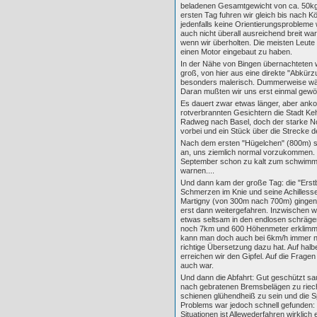
beladenen Gesamtgewicht von ca. 50kg 
ersten Tag fuhren wir gleich bis nach K
jedenfalls keine Orientierungsprobleme 
auch nicht überall ausreichend breit w
wenn wir überholten. Die meisten Leute 
einen Motor eingebaut zu haben.
In der Nähe von Bingen übernachteten 
groß, von hier aus eine direkte "Abkür
besonders malerisch. Dummerweise wäch
Daran mußten wir uns erst einmal gewö
Es dauert zwar etwas länger, aber ank
rotverbrannten Gesichtern die Stadt Keh
Radweg nach Basel, doch der starke No
vorbei und ein Stück über die Strecke 
Nach dem ersten "Hügelchen" (800m) sa
an, uns ziemlich normal vorzukommen. B
September schon zu kalt zum schwimmen
warnen....
Und dann kam der große Tag: die "Erstb
Schmerzen im Knie und seine Achillesse
Martigny (von 300m nach 700m) gingen r
erst dann weitergefahren. Inzwischen 
etwas seltsam in den endlosen schräge
noch 7km und 600 Höhenmeter erklimmen
kann man doch auch bei 6km/h immer n
richtige Übersetzung dazu hat. Auf ha
erreichen wir den Gipfel. Auf die Fragen
auch war.
Und dann die Abfahrt: Gut geschützt sau
nach gebratenen Bremsbelägen zu riec
schienen glühendheiß zu sein und die 
Problems war jedoch schnell gefunden: 
Situationen ist Allewederfahren wirkli